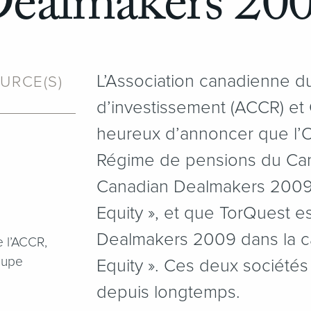
ealmakers 20
L’Association canadienne du
URCE(S)
d’investissement (ACCR) et
heureux d’annoncer que l’O
Régime de pensions du Cana
Canadian Dealmakers 2009 d
Equity », et que TorQuest es
Dealmakers 2009 dans la ca
e l’ACCR,
oupe
Equity ». Ces deux société
depuis longtemps.