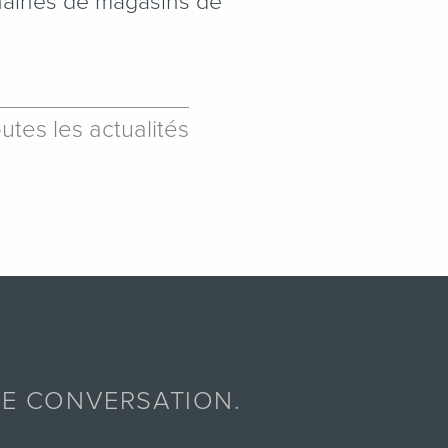
chaînes de magasins de
outes les actualités
E CONVERSATION.