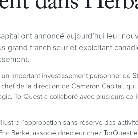
ssent dans Herb
pital ont annoncé aujourd’hui leur nouv
lus grand franchiseur et exploitant canad
ssement.
e un important investissement personnel de 
t chef de la direction de Cameron Capital, qu
agic. TorQuest a collaboré avec plusieurs co-
.
llustre l’approbation sans réserve des activit
Eric Berke, associé directeur chez TorQuest e