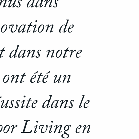
enus dans
novation de
et dans notre
 ont été un
ussite dans le
oor Living en