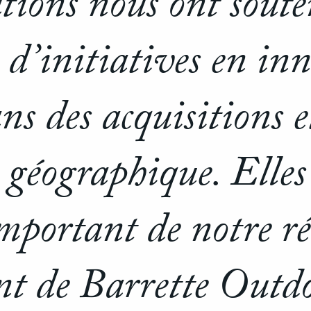
tions nous ont sout
n d’initiatives en in
ns des acquisitions 
géographique. Elles
mportant de notre ré
t de Barrette Outd