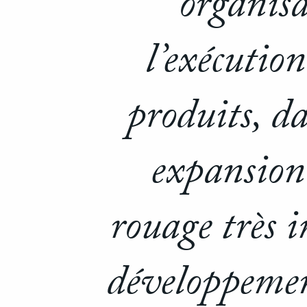
organisa
l’exécutio
produits, da
expansion 
rouage très i
développemen